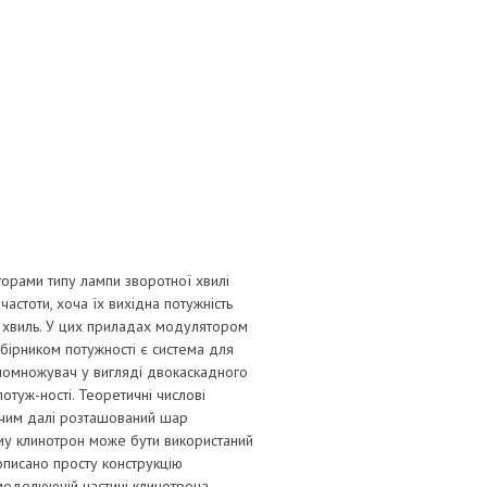
торами типу лампи зворотної хвилі
астоти, хоча їх вихідна потужність
і хвиль. У цих приладах модулятором
бірником потужності є система для
 помножувач у вигляді двокаскадного
туж-ності. Теоретичні числові
: чим далі розташований шар
Тому клинотрон може бути використаний
описано просту конструкцію
моделюючій частині клинотрона