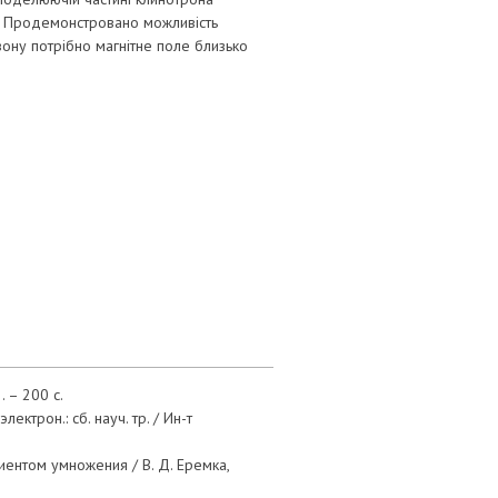
мм. Продемонстровано можливість
зону потрібно магнітне поле близько
. – 200 с.
трон.: сб. науч. тр. / Ин-т
ентом умножения / В. Д. Еремка,