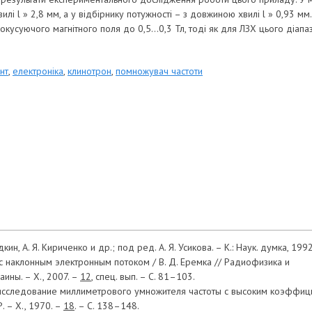
лі l » 2,8 мм, а у відбірнику потужності – з довжиною хвилі l » 0,93 
кусуючого магнітного поля до 0,5…0,3 Тл, тоді як для ЛЗХ цього діапа
нт
,
електроніка
,
клинотрон
,
помножувач частоти
дкин, А. Я. Кириченко и др.; под ред. А. Я. Усикова. – К.: Наук. думка, 1992
с наклонным электронным потоком / В. Д. Еремка // Радиофизика и элек
ины. – Х., 2007. –
12
, спец. вып. – С. 81–103.
 исследование миллиметрового умножителя частоты с высоким коэффици
. – Х., 1970. –
18
. – С. 138–148.