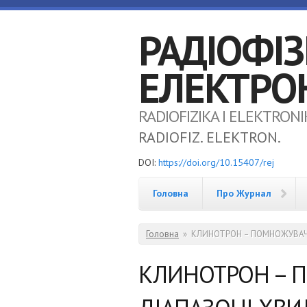
Перейти до основного матеріалу
РАДІОФІЗ
ЕЛЕКТРО
RADIOFIZIKA I ELEKTRONI
RADIOFIZ. ELEKTRON.
DOI:
https://doi.org/10.15407/rej
Головна
Про Журнал
Ви є тут
Головна
»
КЛИНОТРОН – ПОМНОЖУВАЧ Ч
КЛИНОТРОН – 