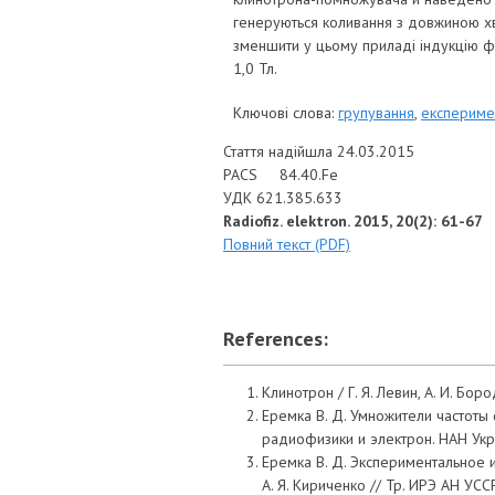
генеруються коливання з довжиною хви
зменшити у цьому приладі індукцію фо
1,0 Тл.
Ключові слова:
групування
,
експериме
Стаття надійшла 24.03.2015
PACS 84.40.Fe
УДК 621.385.633
Radiofiz. elektron. 2015, 20(2): 61-67
Повний текст (PDF)
References:
Клинотрон / Г. Я. Левин, А. И. Боро
Еремка В. Д. Умножители частоты 
радиофизики и электрон. НАН Укра
Еремка В. Д. Экспериментальное
А. Я. Кириченко // Тр. ИРЭ АН УССР