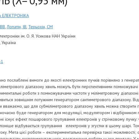
Ь (λ= 0,93 мм)
А ЕЛЕКТРОНІКА
 ВВ
,
Лопатін, ІВ
,
Терьохін, СМ
лектроніки ім. О. Я. Усикова НАН України
, Україна
61
но послаблені вимоги до якості електронних пучків порівняно з генера
іліметрового діапазону хвиль можуть бути перспективними помножувачі ч
риментальні роботи з помножувачами частоти у міліметровому діапазон
живиться зовнішнім потужним генератором сантиметрового діапазону. Від
 Ми вважаємо, що для субміліметрового діапазону хвиль можна створити
ночасно буде генератором для модуляції, модулятором і відбірником по
оні існує ефект пошарового групування електронів у стрічковому пучку
м пізніше відбувається групування електронів у згустки в цьому шарі. 
оку. Мета цієї роботи – експериментальна перевірка такої можливості; 
результати експериментального дослідження роботи цього приладу. У 