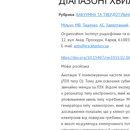
ДІАПАЗОНІ ХВИЛ
Рубрика:
ВАКУУМНА ТА ТВЕРДОТІЛЬН
Мільчо, МВ
,
Тищенко, АС
,
Завертанний,
Organization:
Інститут радіофізики та е
12, вул. Акад. Проскури, Харків, 61085
E-mail:
astis@ire.kharkov.ua
https://doi.org/10.15407/rej2015.02.0
Мова:
російська
Анотація:
У помножувачах частоти знач
(ЛЗХ типу О). Тому для освоєння субм
звичайно менша за ЛЗХ. Відомі експе
є резонатор типу клістронного, який 
уповільнення хвиль типу «гребінка».
генератора типу «клинотрон», який од
дослідження показали, що у клинот-р
електронів від поверхні гребінки, ти
в якості модулятора електронного пот
клинотрона-помножувача й наведено 