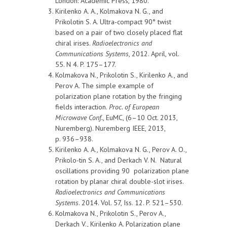
London: Academic Press, 1980.
Kirilenko A. A., Kolmakova N. G., and
Prikolotin S. A. Ultra-compact 90° twist
based on a pair of two closely placed flat
chiral irises.
Radioelectronics and
Communications Systems
, 2012. April, vol.
55. N 4. P. 175–177.
Kolmakova N., Prikolotin S., Kirilenko A., and
Perov A. The simple example of
polarization plane rotation by the fringing
fields interaction.
Proc. of European
Microwave Conf.
, EuMC, (6–10 Oct. 2013,
Nuremberg). Nuremberg IEEE, 2013,
p. 936–938.
Kirilenko A. A., Kolmakova N. G., Perov A. O.,
Prikolo-tin S. A., and Derkach V. N. Natural
oscillations providing 90 polarization plane
rotation by planar chiral double-slot irises.
Radioelectronics and Communications
Systems
. 2014. Vol. 57, Iss. 12. P. 521–530.
Kolmakova N., Prikolotin S., Perov A.,
Derkach V., Kirilenko A. Polarization plane