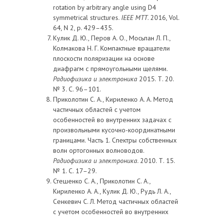
rotation by arbitrary angle using D4
symmetrical structures.
IEEE
MTT
. 2016, Vol.
64, N 2, p. 429–435.
Кулик Д. Ю., Перов A. O., Мосьпан Л. П.,
Колмакова Н. Г. Компактные вращатели
плоскости поляризации на основе
диафрагм с прямоугольными щелями.
Радиофизика и электроника
2015. Т. 20.
№ 3. С. 96–101.
Приколотин С. А., Кириленко А. А. Метод
частичных областей с учетом
особенностей во внутренних задачах с
произвольными кусочно-координатными
границами. Часть 1. Спектры собственных
волн ортогонных волноводов.
Радиофизика и электроника
. 2010. Т. 15.
№ 1. С. 17–29.
Стешенко С. А., Приколотин С. А.,
Кириленко А. А., Кулик Д. Ю., Рудь Л. А.,
Сенкевич С. Л. Метод частичных областей
с учетом особенностей во внутренних