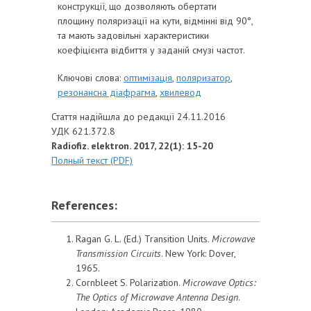
конструкції, що дозволяють обертати
площину поляризації на кути, відмінні від 90°,
та мають задовільні характеристики
коефіцієнта відбиття у заданій смузі частот.
Ключові слова:
оптимізація
,
поляризатор
,
резонансна діафрагма
,
хвилевод
Стаття надійшла до редакції 24.11.2016
УДК 621.372.8
Radiofiz. elektron. 2017, 22(1): 15-20
Полный текст (PDF)
References:
Ragan G. L. (Ed.) Transition Units.
Microwave
Transmission Circuits
. New York: Dover,
1965.
Cornbleet S. Polarization.
Microwave Optics:
The Optics of Microwave Antenna Design
.