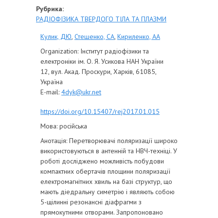
Рубрика:
РАДІОФІЗИКА ТВЕРДОГО ТІЛА ТА ПЛАЗМИ
Кулик, ДЮ
,
Стешенко, СА
,
Кириленко, АА
Organization:
Інститут радіофізики та
електроніки ім. О. Я. Усикова НАН України
12, вул. Акад. Проскури, Харків, 61085,
Україна
E-mail:
4dyk@ukr.net
https://doi.org/10.15407/rej2017.01.015
Мова:
російська
Анотація:
Перетворювачі поляризації широко
використовуються в антенній та НВЧ-техніці. У
роботі досліджено можливість побудови
компактних обертачів площини поляризації
електромагнітних хвиль на базі структур, що
мають діедральну симетрію і являють собою
5-щілинні резонансні діафрагми з
прямокутними отворами. Запропоновано