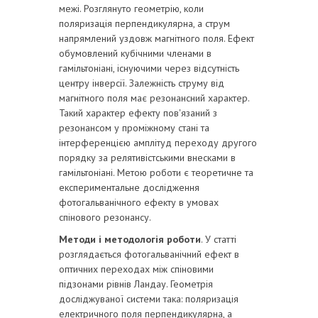
межі. Розглянуто геометрію, коли
поляризація перпендикулярна, а струм
напрямлений уздовж магнітного поля. Ефект
обумовлений кубічними членами в
гамільтоніані, існуючими через відсутність
центру інверсії. Залежність струму від
магнітного поля має резонансний характер.
Такий характер ефекту пов'язаний з
резонансом у проміжному стані та
інтерференцією амплітуд переходу другого
порядку за релятивістськими внесками в
гамільтоніані. Метою роботи є теоретичне та
експериментальне дослідження
фотогальванічного ефекту в умовах
спінового резонансу.
Методи і методологія роботи
. У статті
розглядається фотогальванічний ефект в
оптичних переходах між спіновими
підзонами рівнів Ландау. Геометрія
досліджуваної системи така: поляризація
електричного поля перпендикулярна, а