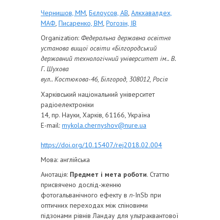
Чернишов, ММ
,
Бєлоусов, АВ
,
Алкхавалдех,
МАФ
,
Писаренко, ВМ
,
Рогозін, ІВ
Organization:
Федеральна державна освітня
установа вищої освіти «Білгородський
державний технологічний університет ім.. В.
Г. Шухова
вул.. Костюкова-46, Білгород, 308012, Росія
Харківський національний університет
радіоелектроніки
14, пр. Науки, Харків, 61166, Україна
E-mail:
mykola.chernyshov@nure.ua
https://doi.org/10.15407/rej2018.02.004
Мова:
англійська
Анотація:
Предмет і мета роботи
. Статтю
присвячено дослід-женню
фотогальванічного ефекту в
n
-InSb при
оптичних переходах між спіновими
підзонами рівнів Ландау для ультраквантової