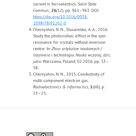
current in ferroelectrics.
Solid State
Commun
.,
26
(12), pp. 961–963. DOI:
https://doi.org/10.1016/0038-
1098(78)91262-0
Chernyshov, N. N., Slusarenko, A. A., 2016.
Study the photovoltaic effect in the spin
resonance for crystals without inversion
centre. In:
Zbior artykulow naukowych
/
Inzynieria i technologia.
Nauka wczoraj, dzis,
jutro
. Warszawa, Poland, 02.2016, pp. 53–
58.
Chernyshov, N. N., 2015. Conductivity of
multi-component electron gas.
Radioelectronics & informa-tics
,
1
(68), p.
23–25.