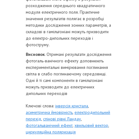
розходження середнього квадратичного
модуля електричного поля. Практичне
значення результатів полягає в розробці
методики дослідження зонних параметрів, а
складові в гамільтоніані можуть призводити
до електро-дипольних переходів і
фотоструму.
Висновок
. Отримані результати дослідження
фотогаль-ванічного ефекту доповнюють
експериментальні вимірювання поглинання
світла в слабо поглинаючому середовищі.
Одні й ті самі компоненти в гамільтоніані
можуть призводити до електричних
дипольних переходів
Ключові слова:
інверсія кристала
,
асиметрична ймовірність
,
електродипольний
перехід
,
спінові рівні Ландау
,
фотогальванічний ефект
,
хвильовий вектор
,
циркуляційна поляризація