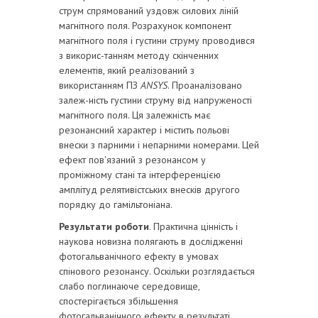
струм спрямований уздовж силових ліній
магнітного поля. Розрахунок компонент
магнітного поля і густини струму проводився
з викорис-танням методу скінченних
елементів, який реалізований з
використанням ПЗ
ANSYS
. Проаналізовано
залеж-ність густини струму від напруженості
магнітного поля. Ця залежність має
резонансний характер і містить польові
внески з парними і непарними номерами. Цей
ефект пов'язаний з резонансом у
проміжному стані та інтерференцією
амплітуд релятивістських внесків другого
порядку до гамільтоніана.
Результати роботи
. Практична цінність і
наукова новизна полягають в дослідженні
фотогальванічного ефекту в умовах
спінового резонансу. Оскільки розглядається
слабо поглинаюче середовище,
спостерігається збільшення
фотогальванічного ефекту в результаті