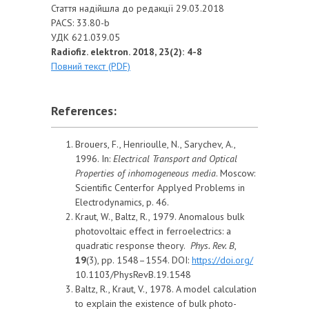
Стаття надійшла до редакції 29.03.2018
PACS: 33.80-b
УДК 621.039.05
Radiofiz. elektron. 2018, 23(2): 4-8
Повний текст (PDF)
References:
Brouers, F., Henrioulle, N., Sarychev, A.,
1996. In:
Electrical Transport and Optical
Properties of inhomogeneous media
. Moscow:
Scientific Centerfor Applyed Problems in
Electrodynamics, p. 46.
Kraut, W., Baltz, R., 1979. Anomalous bulk
photovoltaic effect in ferroelectrics: a
quadratic response theory.
Phys. Rev. B
,
19
(3), pp. 1548–1554. DOI:
https://doi.org/
10.1103/PhysRevB.19.1548
Baltz, R., Kraut, V., 1978. A model calculation
to explain the existence of bulk photo-