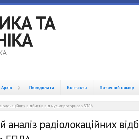
ИКА ТА
НІКА
KA
Архів
Передплата
Контакти
Поточний номер
діолокаційних відбиттів від мультироторного БПЛА
й аналіз радіолокаційних відб