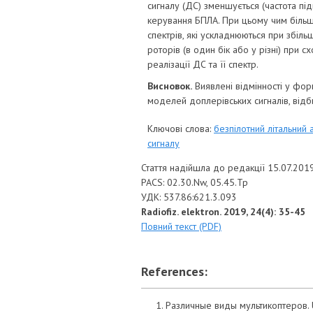
сигналу (ДС) зменшується (частота під
керування БПЛА. При цьому чим більша
спектрів, які ускладнюються при збіль
роторів (в один бік або у різні) при
реалізації ДС та її спектр.
Висновок.
Виявлені відмінності у фор
моделей доплерівських сигналів, відб
Ключові слова:
безпілотний літальний 
сигналу
Стаття надійшла до редакції 15.07.201
PACS: 02.30.Nw, 05.45.Tp
УДК: 537.86:621.3.093
Radiofiz. elektron. 2019, 24(4): 35-45
Повний текст (PDF)
References:
Различные виды мультикоптеров.