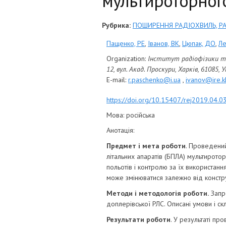
мультироторног
Рубрика:
ПОШИРЕННЯ РАДІОХВИЛЬ, Р
Пащенко, РЕ
,
Іванов, ВК
,
Цюпак, ДО
,
Ле
Organization:
Інститут радіофізики та
12, вул. Акад. Проскури, Харків, 61085, 
E-mail:
r.paschenko@i.ua
,
ivanov@ire.k
https://doi.org/10.15407/rej2019.04.0
Мова:
російська
Анотація:
Предмет і мета роботи
. Проведений
літальних апаратів (БПЛА) мультирот
польотів і контролю за їх використанн
може змінюватися залежно від констру
Методи і методологія роботи.
Запр
доплерівської РЛС. Описані умови і с
Результати роботи
. У результаті п