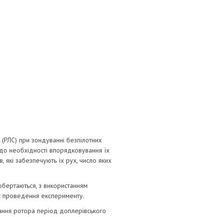
ї (РЛС) при зондуванні безпілотних
 до необхідності впорядковування їх
, які забезпечують їх рух, число яких
бертаються, з використанням
ас проведення експерименту.
тання ротора період доплерівського