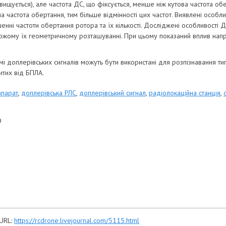
вищується), але частота ДС, що фіксується, менше ніж кутова частота обе
 частота обертання, тим більше відмінності цих частот. Виявлені особли
шенні частоти обертання ротора та їх кількості. Досліджені особливості
 схожому їх геометричному розташуванні. При цьому показаний вплив на
мі доплерівських сигналів можуть бути використані для розпізнавання т
итих від БПЛА.
апарат
,
доплерівська РЛС
,
доплерівський сигнал
,
радіолокаційна станція
,
9
 URL:
https://rcdrone.livejournal.com/5115.html